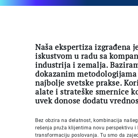
.
Naša ekspertiza izgrađena 
iskustvom u radu sa kompani
industrija i zemalja. Bazira
dokazanim metodologijama 
najbolje svetske prakse. Kor
alate i strateške smernice k
uvek donose dodatu vrednos
Bez obzira na delatnost, kombinacija našeg 
rešenja pruža klijentima novu perspektivu i
transformaciju poslovanja. Tu smo da zaj