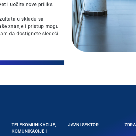
t i uočite nove prilike.
zultata u skladu sa
aše znanje i pristup mogu
am da dostignete sledeći
R
TELEKOMUNIKACIJE,
JAVNI SEKTOR
ZDRA
KOMUNIKACIJE I