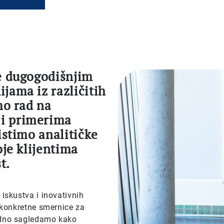
je dugogodišnjim
jama iz različitih
mo rad na
i primerima
istimo analitičke
oje klijentima
t.
iskustva i inovativnih
 konkretne smernice za
edno sagledamo kako