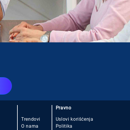
.
Pravno
Trendovi
Uslovi korišćenja
O nama
Politika