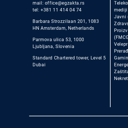
mail:
office@egzakta.rs
Teleko
tel:
+381 11 414 04 74
mediji
Javni 
Barbara Strozzilaan 201, 1083
Zdrav
HN Amsterdam, Netherlands
Proizv
(FMC
Parmova ulica 53, 1000
Velepr
Ljubljana, Slovenia
Prerađ
Standard Chartered tower, Level 5
Gamin
Dubai
Energe
Zaštit
Nekret