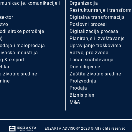
munikacije, komunikacije i
Organizacija
Restrukturiranje i transform
sektor
Digitalna transformacija
stvo
Poslovni procesi
odi siroke potrošnje
Digitalizacija procesa
G)
Planiranje i izveštavanje
odaja i maloprodaja
Upravljanje troškovima
ivačka industrija
Razvoj proizvoda
g & e-sport
Lanac snabdevanja
tika
Due diligence
a životne sredine
Zaštita životne sredine
nine
Proizvodnja
Prodaja
Biznis plan
M&A
EGZAKTA ADVISORY 2023 © All rights reserved