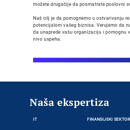
možete drugačije da posmatrate poslovni sve
Naš cilj je da pomognemo u ostvarivanju re
potencijalom vašeg biznisa. Verujemo da n
da unaprede vašu organizaciju i pomognu v
nivo uspeha.
Naša ekspertiza
IT
FINANSIJSKI SEKTO