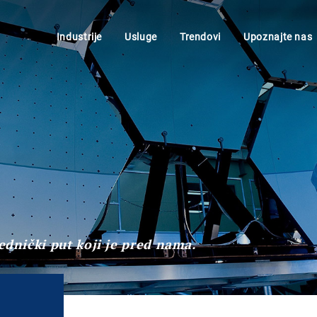
Industrije
Usluge
Trendovi
Upoznajte nas
ednički put koji je pred nama.