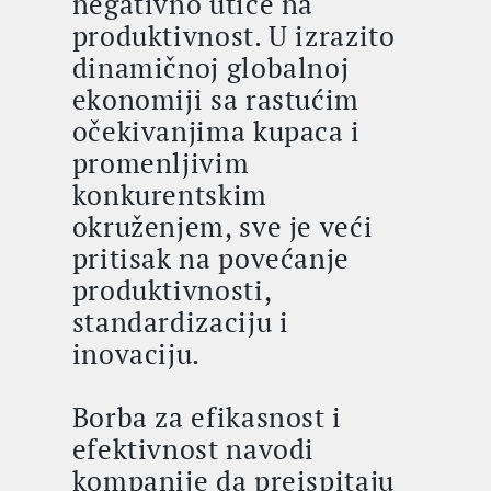
negativno utiče na
produktivnost. U izrazito
dinamičnoj globalnoj
ekonomiji sa rastućim
očekivanjima kupaca i
promenljivim
konkurentskim
okruženjem, sve je veći
pritisak na povećanje
produktivnosti,
standardizaciju i
inovaciju.
Borba za efikasnost i
efektivnost navodi
kompanije da preispitaju