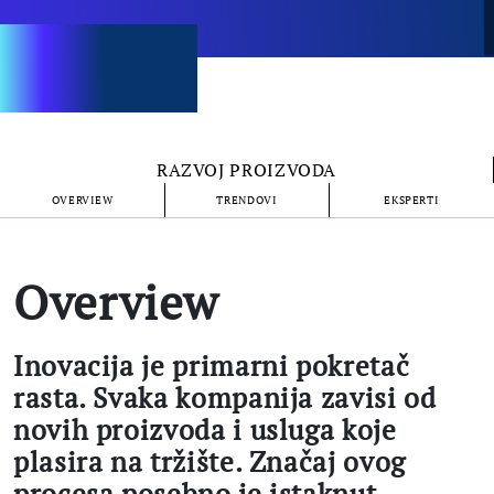
RAZVOJ PROIZVODA
OVERVIEW
TRENDOVI
EKSPERTI
Overview
Inovacija je primarni pokretač
rasta. Svaka kompanija zavisi od
novih proizvoda i usluga koje
plasira na tržište. Značaj ovog
procesa posebno je istaknut