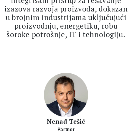
integrisani pristup za rešavanje
izazova razvoja proizvoda, dokazan
u brojnim industrijama uključujući
proizvodnju, energetiku, robu
šoroke potrošnje, IT i tehnologiju.
Nenad Tešić
Partner