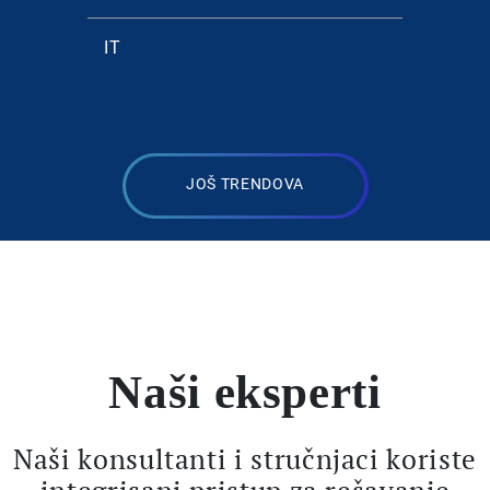
IT
Konsa
JOŠ TRENDOVA
Naši eksperti
Naši konsultanti i stručnjaci koriste