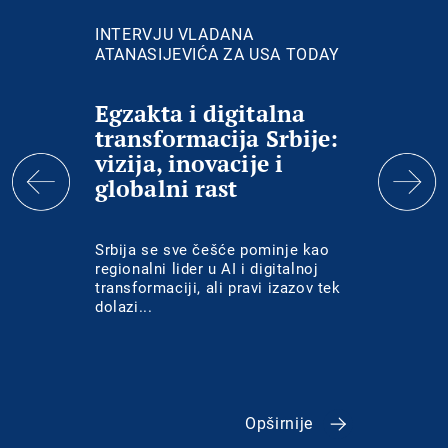
INTERVJU VLADANA
BLOO
ATANASIJEVIĆA ZA USA TODAY
Egzakta i digitalna
Brž
transformacija Srbije:
digi
vizija, inovacije i
tran
globalni rast
Egz
stra
stu
Srbija se sve češće pominje kao
Strate
god
regionalni lider u AI i digitalnoj
godin
transformaciji, ali pravi izazov tek
premoš
dolazi...
u regi
saveto
inteli
obrazo
transf
indust
Opširnije