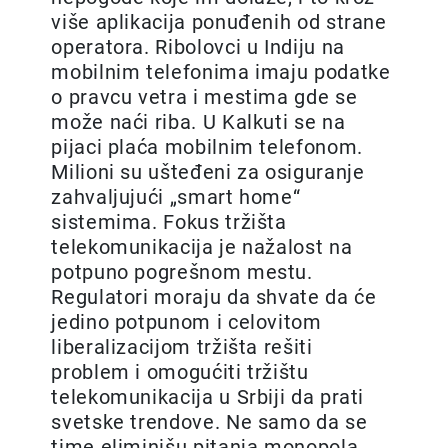
više aplikacija ponuđenih od strane
operatora. Ribolovci u Indiju na
mobilnim telefonima imaju podatke
o pravcu vetra i mestima gde se
može naći riba. U Kalkuti se na
pijaci plaća mobilnim telefonom.
Milioni su ušteđeni za osiguranje
zahvaljujući „smart home“
sistemima. Fokus tržišta
telekomunikacija je nažalost na
potpuno pogrešnom mestu.
Regulatori moraju da shvate da će
jedino potpunom i celovitom
liberalizacijom tržišta rešiti
problem i omogućiti tržištu
telekomunikacija u Srbiji da prati
svetske trendove. Ne samo da se
time eliminišu pitanja monopola,