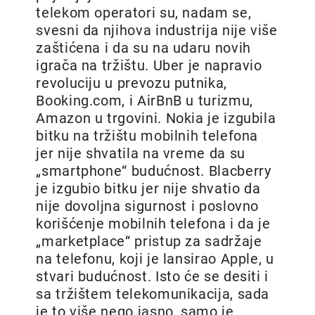
telekom operatori su, nadam se,
svesni da njihova industrija nije više
zaštićena i da su na udaru novih
igrača na tržištu. Uber je napravio
revoluciju u prevozu putnika,
Booking.com, i AirBnB u turizmu,
Amazon u trgovini. Nokia je izgubila
bitku na tržištu mobilnih telefona
jer nije shvatila na vreme da su
„smartphone“ budućnost. Blacberry
je izgubio bitku jer nije shvatio da
nije dovoljna sigurnost i poslovno
korišćenje mobilnih telefona i da je
„marketplace“ pristup za sadržaje
na telefonu, koji je lansirao Apple, u
stvari budućnost. Isto će se desiti i
sa tržištem telekomunikacija, sada
je to više nego jasno, samo je