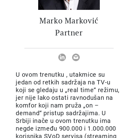
Marko Marković
Partner
U ovom trenutku , utakmice su
jedan od retkih sadržaja na TV-u
koji se gledaju u „real time“ režimu,
jer nije lako ostati ravnodušan na
komfor koji nam pruža „on –
demand“ pristup sadržajima. U
Srbiji inače u ovom trenutku ima
negde između 900.000 i 1.000.000
korisnika SVoD servisa (streaming