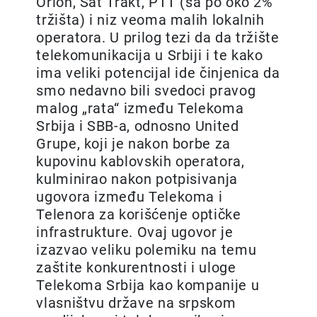
Orion, Sat Trakt, PTT (sa po oko 2%
tržišta) i niz veoma malih lokalnih
operatora. U prilog tezi da da tržište
telekomunikacija u Srbiji i te kako
ima veliki potencijal ide činjenica da
smo nedavno bili svedoci pravog
malog „rata“ između Telekoma
Srbija i SBB-a, odnosno United
Grupe, koji je nakon borbe za
kupovinu kablovskih operatora,
kulminirao nakon potpisivanja
ugovora između Telekoma i
Telenora za korišćenje optičke
infrastrukture. Ovaj ugovor je
izazvao veliku polemiku na temu
zaštite konkurentnosti i uloge
Telekoma Srbija kao kompanije u
vlasništvu države na srpskom