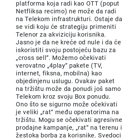
platforma koja radi kao OTT (poput
Netfliksa recimo) ne može da radi
na Telekom infrastrukturi. Ostaje da
se vidi koju će strategiju primeniti
Telenor za akviziciju korisnika.
Jasno je da ne kreće od nule i da će
iskoristiti svoju postojeću bazu za
„cross sell“. Možemo očekivati
verovatno „4play“ pakete (TV,
internet, fiksna, mobilna) kao
objedinjenu uslugu. Ovakav paket
na tržištu može da ponudi još samo
Telekom kroz svoju Box ponudu.
Ono što se sigurno može očekivati
je veliki „rat“ među operatorima na
tržištu. Mogu se očekivati agresivne
prodajne kampanje, „rat“ na terenu i
žestoka borba za korisnike. Svedoci