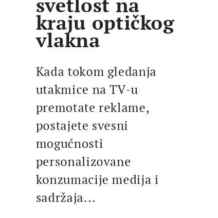
svetlost na
kraju optičkog
vlakna
Kada tokom gledanja
utakmice na TV-u
premotate reklame,
postajete svesni
mogućnosti
personalizovane
konzumacije medija i
sadržaja...