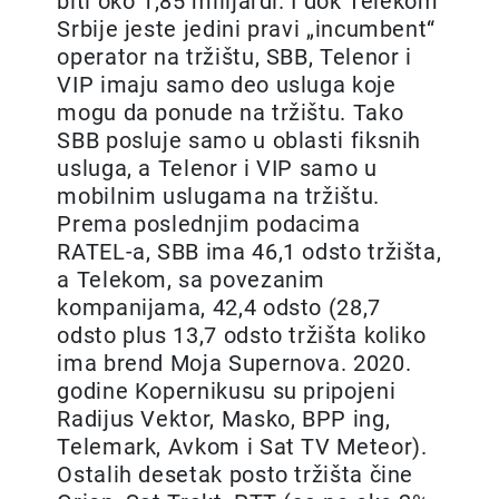
biti oko 1,85 milijardi. I dok Telekom
Srbije jeste jedini pravi „incumbent“
operator na tržištu, SBB, Telenor i
VIP imaju samo deo usluga koje
mogu da ponude na tržištu. Tako
SBB posluje samo u oblasti fiksnih
usluga, a Telenor i VIP samo u
mobilnim uslugama na tržištu.
Prema poslednjim podacima
RATEL-a, SBB ima 46,1 odsto tržišta,
a Telekom, sa povezanim
kompanijama, 42,4 odsto (28,7
odsto plus 13,7 odsto tržišta koliko
ima brend Moja Supernova. 2020.
godine Kopernikusu su pripojeni
Radijus Vektor, Masko, BPP ing,
Telemark, Avkom i Sat TV Meteor).
Ostalih desetak posto tržišta čine