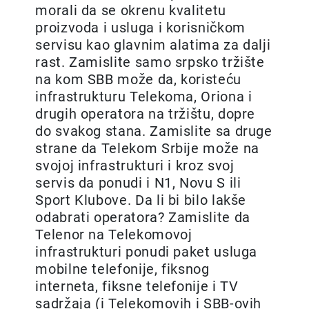
morali da se okrenu kvalitetu
proizvoda i usluga i korisničkom
servisu kao glavnim alatima za dalji
rast. Zamislite samo srpsko tržište
na kom SBB može da, koristeću
infrastrukturu Telekoma, Oriona i
drugih operatora na tržištu, dopre
do svakog stana. Zamislite sa druge
strane da Telekom Srbije može na
svojoj infrastrukturi i kroz svoj
servis da ponudi i N1, Novu S ili
Sport Klubove. Da li bi bilo lakše
odabrati operatora? Zamislite da
Telenor na Telekomovoj
infrastrukturi ponudi paket usluga
mobilne telefonije, fiksnog
interneta, fiksne telefonije i TV
sadržaja (i Telekomovih i SBB-ovih