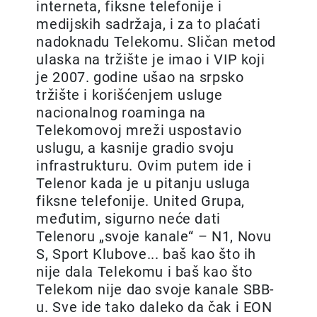
interneta, fiksne telefonije i
medijskih sadržaja, i za to plaćati
nadoknadu Telekomu. Sličan metod
ulaska na tržište je imao i VIP koji
je 2007. godine ušao na srpsko
tržište i korišćenjem usluge
nacionalnog roaminga na
Telekomovoj mreži uspostavio
uslugu, a kasnije gradio svoju
infrastrukturu. Ovim putem ide i
Telenor kada je u pitanju usluga
fiksne telefonije. United Grupa,
međutim, sigurno neće dati
Telenoru „svoje kanale“ – N1, Novu
S, Sport Klubove... baš kao što ih
nije dala Telekomu i baš kao što
Telekom nije dao svoje kanale SBB-
u. Sve ide tako daleko da čak i EON