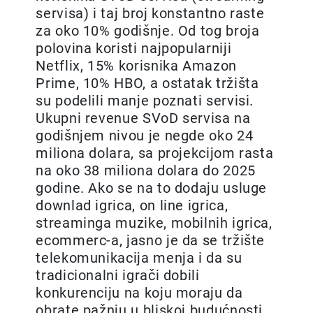
servisa) i taj broj konstantno raste
za oko 10% godišnje. Od tog broja
polovina koristi najpopularniji
Netflix, 15% korisnika Amazon
Prime, 10% HBO, а ostatak tržišta
su podelili manje poznati servisi.
Ukupni revenue SVoD servisa na
godišnjem nivou je negde oko 24
miliona dolara, sa projekcijom rasta
na oko 38 miliona dolara do 2025
godine. Ako se na to dodaju usluge
downlad igrica, on line igrica,
streaminga muzike, mobilnih igrica,
ecommerc-a, jasno je da se tržište
telekomunikacija menja i da su
tradicionalni igrači dobili
konkurenciju na koju moraju da
obrate pažnju u bliskoj budućnosti.