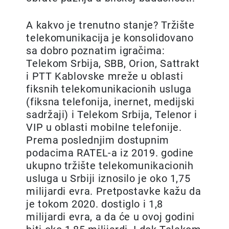
A kakvo je trenutno stanje? Tržište
telekomunikacija je konsolidovano
sa dobro poznatim igračima:
Telekom Srbija, SBB, Orion, Sattrakt
i PTT Kablovske mreže u oblasti
fiksnih telekomunikacionih usluga
(fiksna telefonija, inernet, medijski
sadržaji) i Telekom Srbija, Telenor i
VIP u oblasti mobilne telefonije.
Prema poslednjim dostupnim
podacima RATEL-a iz 2019. godine
ukupno tržište telekomunikacionih
usluga u Srbiji iznosilo je oko 1,75
milijardi evra. Pretpostavke kažu da
je tokom 2020. dostiglo i 1,8
milijardi evra, a da će u ovoj godini