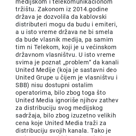
medijskom i telekomunikacionom
tržištu. Zakonom iz 2014.godine
država je dozvolila da kablovski
distributeri mogu da budu i emiteri,
a u isto vreme država ne bi smela
da bude vlasnik medija, pa samim
tim ni Telekom, koji je u većinskom
državnom vlasništvu. U isto vreme
svima je poznat „problem“ da kanali
United Medije (koja je sastavni deo
United Grupe u čijem je vlasništvu i
SBB) nisu dostupni ostalim
operatorima, bilo zbog toga što
United Media ignoriše njihov zathev
za distribuciju svog medijskog
sadržaja, bilo zbog izuzetno velikih
cena koje United Media traži za
distribuciju svojih kanala. Tako je