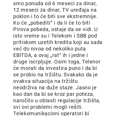
smo ponuda od 6 meseci za dinar,
12 meseci za dinar, TV uređaja na
poklon i to će biti sve ekstremnije.
Ko će „pobediti“ i da li će to biti
Pirova pobeda, ostaje da se vidi. U
isto vreme su i Telekom i SBB pod
pritiskom uzetih kredita koji su sada
već do nivoa od nekoliko puta
EBITDA, a ovaj „rat“ ih i jedne i
druge iscrpljuje. Osim toga, Telenor
će morati da investira puno i da bi
se probio na tržištu. Svakako da je
ovakva situacija na tržištu
neodrživa na duže staze. Jasno je
kao dan da bi se kroz par poteza,
naročito u oblasti regulacije tržišta,
svi ovi problemi mogli rešiti.
Telekomunikacioni operatori bi