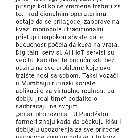
pitanje koliko će vremena trebati za
to. Tradicionalnim operaterima
ostaje da se prilagode, zaborave na
kvazi monopole i tradicionalni
pristup i napokon shvate da je
budućnost počela da kuca na vrata.
Digitalni servisi, AI i IoT servisi su
već tu, kao deo te budućnosti, bez
obzira na sve probleme koje ovo
tržište nosi sa sobom. Taksi vozači
u Mumbaiju rutinski koriste
aplikacije za virtualnu realnost da
dobiju „real time“ podatke o
saobraćaju na svojim
„smartphonovima“. U Pundžabu
farmeri znaju kada da očekuju kišu i
dobijaju upozorenja za sve prirodne
nepogode koje im dolaze, i to kroz