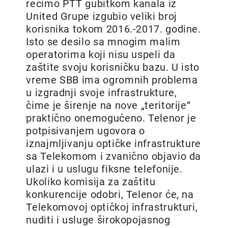
recimo PTT gubitkom kanala iz
United Grupe izgubio veliki broj
korisnika tokom 2016.-2017. godine.
Isto se desilo sa mnogim malim
operatorima koji nisu uspeli da
zaštite svoju korisničku bazu. U isto
vreme SBB ima ogromnih problema
u izgradnji svoje infrastrukture,
čime je širenje na nove „teritorije“
praktično onemogućeno. Telenor je
potpisivanjem ugovora o
iznajmljivanju optičke infrastrukture
sa Telekomom i zvanično objavio da
ulazi i u uslugu fiksne telefonije.
Ukoliko komisija za zaštitu
konkurencije odobri, Telenor će, na
Telekomovoj optičkoj infrastrukturi,
nuditi i usluge širokopojasnog