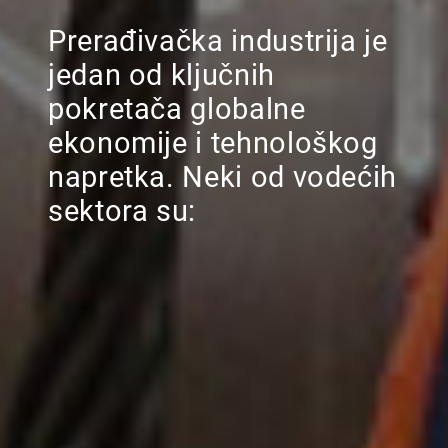
Prerađivačka industrija je
jedan od ključnih
pokretača globalne
ekonomije i tehnološkog
napretka. Neki od vodećih
sektora su: