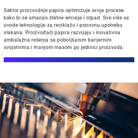
Sektor proizvodnje papira optimizuje svoje procese
kako bi se smanjio štetne emisije i otpad. Sve više se
uvode tehnologije za reciklažu i ponovnu upotrebu
vlakana. Proizvođači papira razvijaju i inovativna
ambalažna rešenja sa poboljšanim barijernim
svojstvima i manjom masom po jedinici proizvoda.