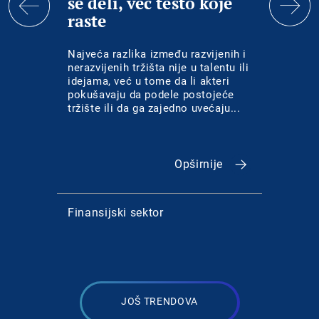
se deli, već testo koje
mil
raste
u Sr
kvar
Najveća razlika između razvijenih i
Isti s
nerazvijenih tržišta nije u talentu ili
mogu v
idejama, već u tome da li akteri
izgubi
pokušavaju da podele postojeće
kojem
tržište ili da ga zajedno uvećaju...
obavez
Opširnije
Finansijski sektor
Konsa
JOŠ TRENDOVA