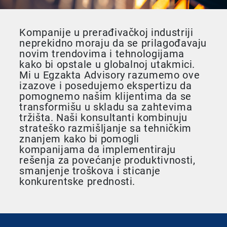
Kompanije u prerađivačkoj industriji
neprekidno moraju da se prilagođavaju
novim trendovima i tehnologijama
kako bi opstale u globalnoj utakmici.
Mi u Egzakta Advisory razumemo ove
izazove i posedujemo ekspertizu da
pomognemo našim klijentima da se
transformišu u skladu sa zahtevima
tržišta. Naši konsultanti kombinuju
strateško razmišljanje sa tehničkim
znanjem kako bi pomogli
kompanijama da implementiraju
rešenja za povećanje produktivnosti,
smanjenje troškova i sticanje
konkurentske prednosti.