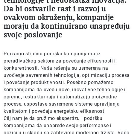
Da bi ostvarile rast i razvoj u
ovakvom okruženju, kompanije
moraju da kontinuirano unapređuju
svoje poslovanje
Pružamo stručnu podršku kompanijama iz
prerađivačkog sektora za povećanje efikasnosti i
konkurentnosti. Naša rešenja su usmerena na
uvođenje savremenih tehnologija, optimizaciju procesa
i povećanje produktivnosti. Posebno pomažemo
kompanijama da uvedu nove, inovativne tehnologije i
opremu, restrukturiraju i automatizuju proizvodne
procese, uspostave savremene sisteme upravljanja
kvalitetom i povećaju energetsku efikasnost.
Cilj nam je da pružimo ekspertizu i podršku
kompanijama da unaprede svoje performanse i
poziciju u skladu sa zahtevima modernog tržišta. Rado