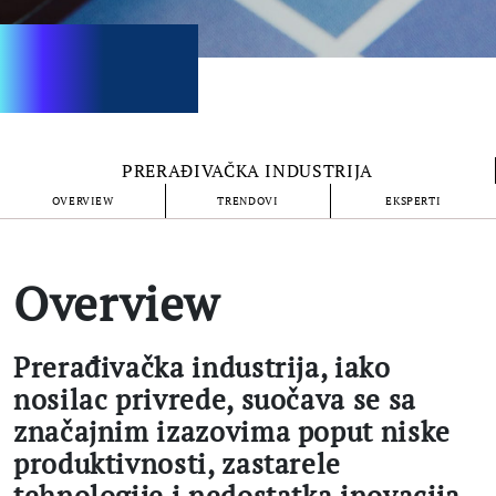
PRERAĐIVAČKA INDUSTRIJA
OVERVIEW
TRENDOVI
EKSPERTI
Overview
Prerađivačka industrija, iako
nosilac privrede, suočava se sa
značajnim izazovima poput niske
produktivnosti, zastarele
tehnologije i nedostatka inovacija.