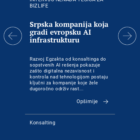
BIZLIFE
Srpska kompanija koja
Suv
gradi evropsku AI
inte
infrastrukturu
dig
nep
Razvoj Egzakta od konsaltinga do
U sve
sopstvenih AI rešenja pokazuje
pravo 
zašto digitalna nezavisnost i
uvodi 
kontrola nad tehnologijom postaju
zaista
ključni za kompanije koje žele
odluke
dugoročno održiv rast...
Opširnije
Konsalting
IT