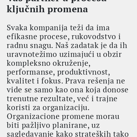
ključnih promena
Svaka kompanija teži da ima
efikasne procese, rukovodstvo i
radnu snagu. Naš zadatak je da ih
uravnotežimo uzimajući u obzir
kompleksno okruženje,
performanse, produktivnost,
kvalitet i fokus. Prava rešenja ne
vide se samo kao ona koja donose
trenutne rezultate, već i trajne
koristi za organizaciju.
Organizacione promene morau
biti pažljivo planirane, uz
sagledavanje kako strateških tako