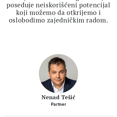
poseduje neiskorišćeni potencijal
koji možemo da otkrijemo i
oslobodimo zajedničkim radom.
Nenad Tešić
Partner