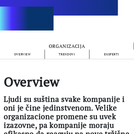
ORGANIZACIJA
OVERVIEW
TRENDOVI
EKSPERTI
Overview
Ljudi su suština svake kompanije i
oni je čine jedinstvenom. Velike
organizacione promene su uvek
izazovne, pa kompanije moraju
efikasno da reaguju na nove tržišne