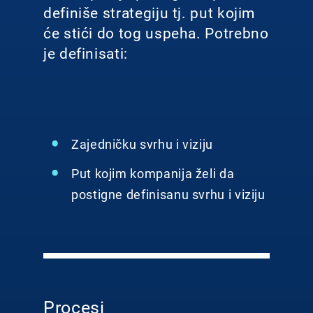
definiše strategiju tj. put kojim
će stići do tog uspeha. Potrebno
je definisati:
Zajedničku svrhu i viziju
Put kojim kompanija želi da
postigne definisanu svrhu i viziju
Procesi