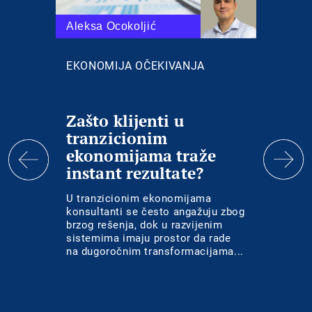
Aleksa Ocokoljić
Tijan
EKONOMIJA OČEKIVANJA
SERI
Zašto klijenti u
Egz
tranzicionim
Lea
ekonomijama traže
instant rezultate?
U tranzicionim ekonomijama
Egzakt
konsultanti se često angažuju zbog
događ
brzog rešenja, dok u razvijenim
koje 
sistemima imaju prostor da rade
kroz d
na dugoročnim transformacijama...