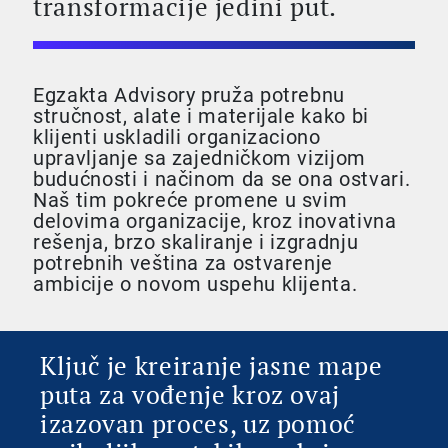
transformacije jedini put.
Egzakta Advisory pruža potrebnu
stručnost, alate i materijale kako bi
klijenti uskladili organizaciono
upravljanje sa zajedničkom vizijom
budućnosti i načinom da se ona ostvari.
Naš tim pokreće promene u svim
delovima organizacije, kroz inovativna
rešenja, brzo skaliranje i izgradnju
potrebnih veština za ostvarenje
ambicije o novom uspehu klijenta.
Ključ je kreiranje jasne mape
puta za vođenje kroz ovaj
izazovan proces, uz pomoć