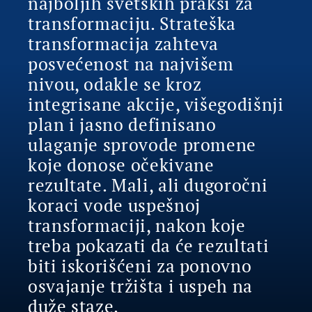
najboljih svetskih praksi za
transformaciju. Strateška
transformacija zahteva
posvećenost na najvišem
nivou, odakle se kroz
integrisane akcije, višegodišnji
plan i jasno definisano
ulaganje sprovode promene
koje donose očekivane
rezultate. Mali, ali dugoročni
koraci vode uspešnoj
transformaciji, nakon koje
treba pokazati da će rezultati
biti iskorišćeni za ponovno
osvajanje tržišta i uspeh na
duže staze.