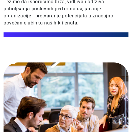
Težimo da isporučimo brza, vidljiva i održiva
poboljšanja poslovnih performansi, jačanje
organizacije i pretvaranje potencijala u značajno
povećanje učinka naših klijenata.