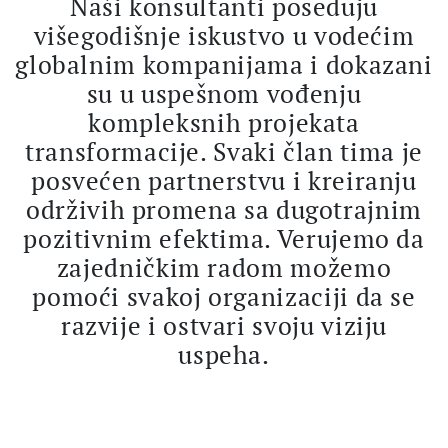
Naši konsultanti poseduju
višegodišnje iskustvo u vodećim
globalnim kompanijama i dokazani
su u uspešnom vođenju
kompleksnih projekata
transformacije. Svaki član tima je
posvećen partnerstvu i kreiranju
održivih promena sa dugotrajnim
pozitivnim efektima. Verujemo da
zajedničkim radom možemo
pomoći svakoj organizaciji da se
razvije i ostvari svoju viziju
uspeha.