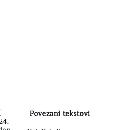
i
Povezani tekstovi
24.
edan