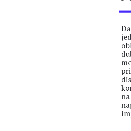
Da
je
ob
du
mo
pr
di
ko
na
na
im