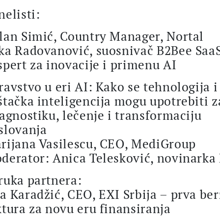
nelisti:
lan Simić, Country Manager, Nortal
ka Radovanović, suosnivač B2Bee SaaS
spert za inovacije i primenu AI
ravstvo u eri AI: Kako se tehnologija i
štačka inteligencija mogu upotrebiti z
jagnostiku, lečenje i transformaciju
slovanja
rijana Vasilescu, CEO, MediGroup
derator: Anica Telesković, novinarka
ruka partnera:
a Karadžić, CEO, EXI Srbija – prva ber
ktura za novu eru finansiranja