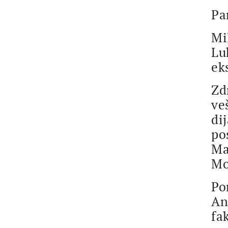
Pa
Mi
Lu
ek
Zd
ve
di
po
Ma
Mo
Po
An
fa