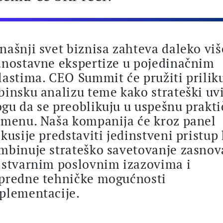
našnji svet biznisa zahteva daleko viš
dnostavne ekspertize u pojedinačnim
lastima. CEO Summit će pružiti prilik
binsku analizu teme kako strateški uv
gu da se preoblikuju u uspešnu prakt
imenu. Naša kompanija će kroz panel
skusije predstaviti jedinstveni pristup 
mbinuje strateško savetovanje zasno
 stvarnim poslovnim izazovima i
predne tehničke mogućnosti
plementacije.