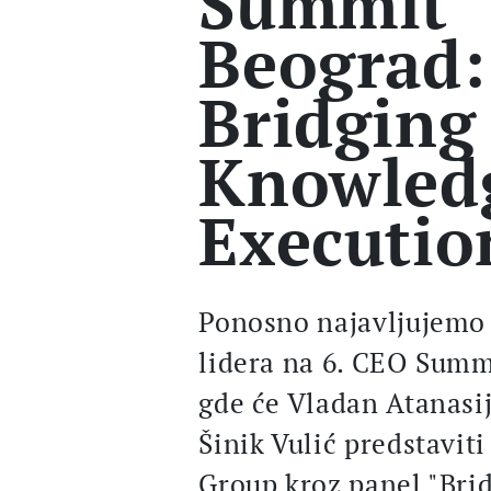
Summit
Beograd:
Bridging
Knowled
Executio
Ponosno najavljujemo 
lidera na 6. CEO Summ
gde će Vladan Atanasij
Šinik Vulić predstaviti
Group kroz panel "Bri