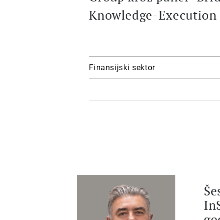
Knowledge-Execution 
Finansijski sektor
Še
In
go