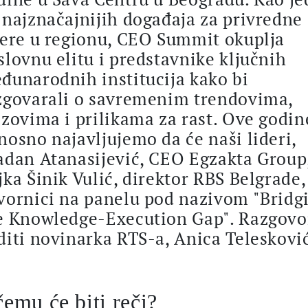
 najznačajnijih događaja za privredne
dere u regionu, CEO Summit okuplja
slovnu elitu i predstavnike ključnih
đunarodnih institucija kako bi
zgovarali o savremenim trendovima,
azovima i prilikama za rast. Ove godin
nosno najavljujemo da će naši lideri,
adan Atanasijević, CEO Egzakta Group,
jka Šinik Vulić, direktor RBS Belgrade, 
vornici na panelu pod nazivom "Bridg
e Knowledge-Execution Gap". Razgovo
diti novinarka RTS-a, Anica Teleskovi
emu će biti reči?