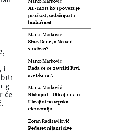
Marko Marković
AI - most koji povezuje
prošlost, sadašnjost i
budućnost
Marko Marković
Sine, Bane, a šta sad
studiraš?
e,
Marko Marković
 i
Kada će se završiti Prvi
svetski rat?
biti
ing
Marko Marković
r će
Riskopol – Uticaj rata u
ć.
Ukrajini na srpsku
ekonomiju
Zoran Radisavljević
Pedeset nijansi sive