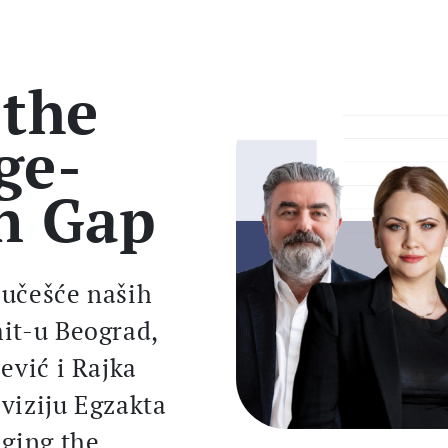
 the
ge-
n Gap
učešće naših
it-u Beograd,
ević i Rajka
 viziju Egzakta
dging the