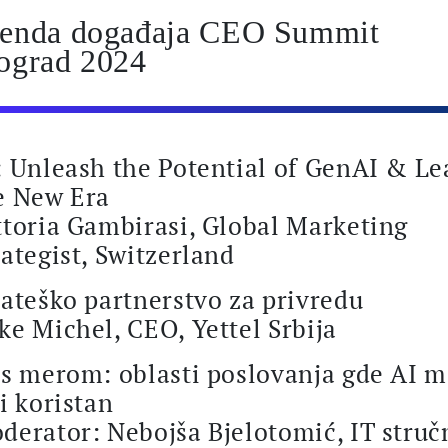
enda događaja CEO Summit
ograd 2024
: Unleash the Potential of GenAI & Le
e New Era
ttoria Gambirasi, Global Marketing
rategist, Switzerland
rateško partnerstvo za privredu
ke Michel, CEO, Yettel Srbija
 s merom: oblasti poslovanja gde AI 
ti koristan
derator: Nebojša Bjelotomić, IT struč