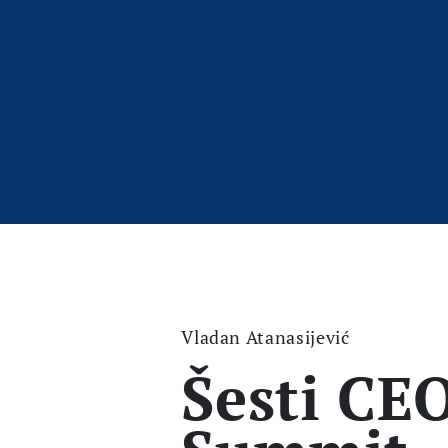
Vladan Atanasijević
Šesti CE