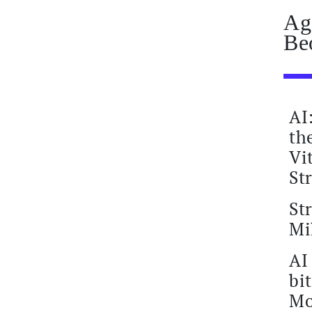
Ag
Be
AI
th
Vi
St
St
Mi
AI
bi
Mo