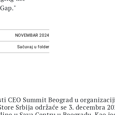
Gap."
NOVEMBAR 2024
Sačuvaj u folder
sti CEO Summit Beograd u organizacij
Store Srbija održaće se 3. decembra 20
dine u Sava Centru u Beogradu. Kao j