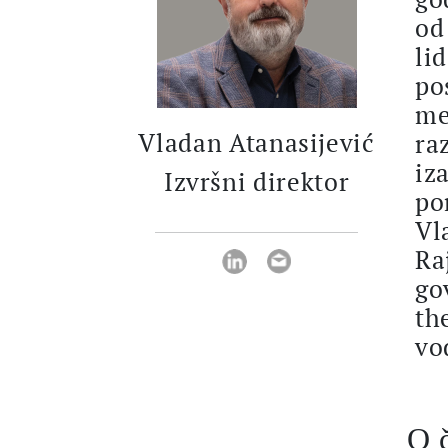
od
li
po
me
Vladan Atanasijević
ra
iz
Izvršni direktor
po
Vl
Ra
go
th
vo
O č