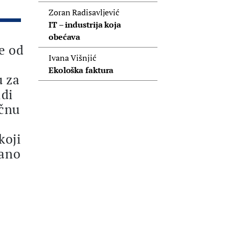
Zoran Radisavljević
IT – industrija koja
obećava
e od
Ivana Višnjić
Ekološka faktura
u za
idi
ičnu
koji
vano