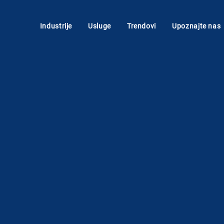
Industrije
Usluge
Trendovi
Upoznajte nas