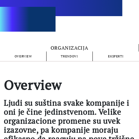
ORGANIZACIJA
OVERVIEW
TRENDOVI
EKSPERTI
Overview
Ljudi su suština svake kompanije i
oni je čine jedinstvenom. Velike
organizacione promene su uvek
izazovne, pa kompanije moraju
efikasno da reaguju na nove tržišne