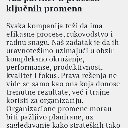
ključnih promena
Svaka kompanija teži da ima
efikasne procese, rukovodstvo i
radnu snagu. Naš zadatak je da ih
uravnotežimo uzimajući u obzir
kompleksno okruženje,
performanse, produktivnost,
kvalitet i fokus. Prava rešenja ne
vide se samo kao ona koja donose
trenutne rezultate, već i trajne
koristi za organizaciju.
Organizacione promene morau
biti pažljivo planirane, uz
sagledavanje kako strateških tako