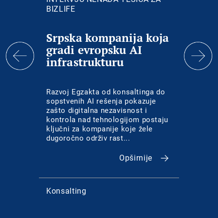
BIZLIFE
Srpska kompanija koja
Suv
gradi evropsku AI
inte
infrastrukturu
dig
nep
Razvoj Egzakta od konsaltinga do
U sve
sopstvenih AI rešenja pokazuje
pravo 
zašto digitalna nezavisnost i
uvodi 
kontrola nad tehnologijom postaju
zaista
ključni za kompanije koje žele
odluke
dugoročno održiv rast...
Opširnije
Konsalting
IT