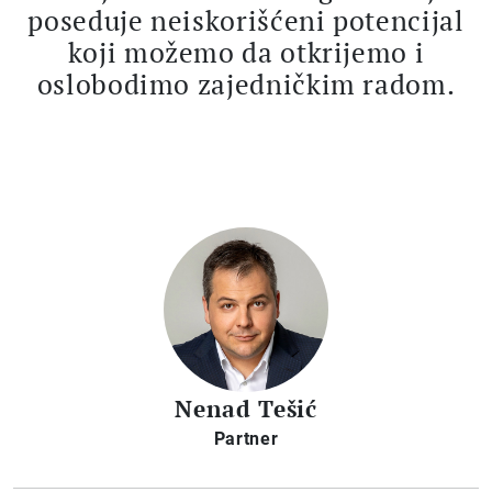
poseduje neiskorišćeni potencijal
koji možemo da otkrijemo i
oslobodimo zajedničkim radom.
Nenad Tešić
Partner