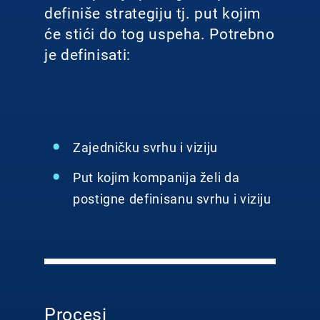
definiše strategiju tj. put kojim
će stići do tog uspeha. Potrebno
je definisati:
Zajedničku svrhu i viziju
Put kojim kompanija želi da
postigne definisanu svrhu i viziju
Procesi