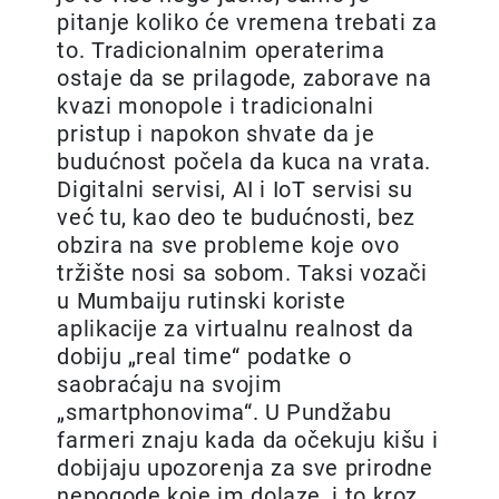
pitanje koliko će vremena trebati za
to. Tradicionalnim operaterima
ostaje da se prilagode, zaborave na
kvazi monopole i tradicionalni
pristup i napokon shvate da je
budućnost počela da kuca na vrata.
Digitalni servisi, AI i IoT servisi su
već tu, kao deo te budućnosti, bez
obzira na sve probleme koje ovo
tržište nosi sa sobom. Taksi vozači
u Mumbaiju rutinski koriste
aplikacije za virtualnu realnost da
dobiju „real time“ podatke o
saobraćaju na svojim
„smartphonovima“. U Pundžabu
farmeri znaju kada da očekuju kišu i
dobijaju upozorenja za sve prirodne
nepogode koje im dolaze, i to kroz