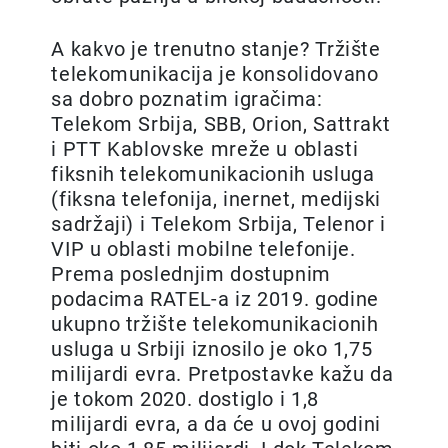
A kakvo je trenutno stanje? Tržište
telekomunikacija je konsolidovano
sa dobro poznatim igračima:
Telekom Srbija, SBB, Orion, Sattrakt
i PTT Kablovske mreže u oblasti
fiksnih telekomunikacionih usluga
(fiksna telefonija, inernet, medijski
sadržaji) i Telekom Srbija, Telenor i
VIP u oblasti mobilne telefonije.
Prema poslednjim dostupnim
podacima RATEL-a iz 2019. godine
ukupno tržište telekomunikacionih
usluga u Srbiji iznosilo je oko 1,75
milijardi evra. Pretpostavke kažu da
je tokom 2020. dostiglo i 1,8
milijardi evra, a da će u ovoj godini