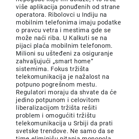
više aplikacija ponuđenih od strane
operatora. Ribolovci u Indiju na
mobilnim telefonima imaju podatke
o pravcu vetra i mestima gde se
može naći riba. U Kalkuti se na
pijaci plaća mobilnim telefonom.
Milioni su ušteđeni za osiguranje
zahvaljujući „smart home“
sistemima. Fokus tržišta
telekomunikacija je nažalost na
potpuno pogrešnom mestu.
Regulatori moraju da shvate da će
jedino potpunom i celovitom
liberalizacijom tržišta rešiti
problem i omogućiti tržištu
telekomunikacija u Srbiji da prati
svetske trendove. Ne samo da se
time eliminišu pitanja monopola,