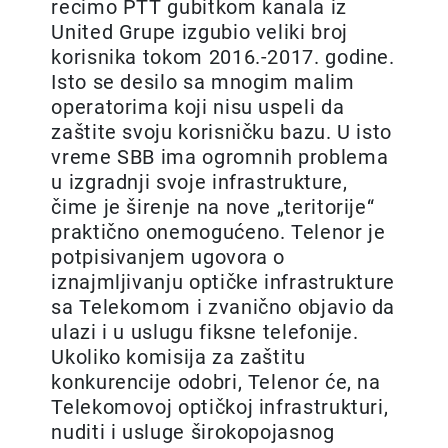
recimo PTT gubitkom kanala iz
United Grupe izgubio veliki broj
korisnika tokom 2016.-2017. godine.
Isto se desilo sa mnogim malim
operatorima koji nisu uspeli da
zaštite svoju korisničku bazu. U isto
vreme SBB ima ogromnih problema
u izgradnji svoje infrastrukture,
čime je širenje na nove „teritorije“
praktično onemogućeno. Telenor je
potpisivanjem ugovora o
iznajmljivanju optičke infrastrukture
sa Telekomom i zvanično objavio da
ulazi i u uslugu fiksne telefonije.
Ukoliko komisija za zaštitu
konkurencije odobri, Telenor će, na
Telekomovoj optičkoj infrastrukturi,
nuditi i usluge širokopojasnog