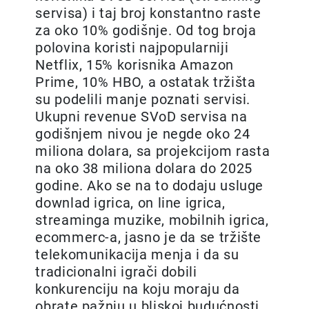
servisa) i taj broj konstantno raste
za oko 10% godišnje. Od tog broja
polovina koristi najpopularniji
Netflix, 15% korisnika Amazon
Prime, 10% HBO, а ostatak tržišta
su podelili manje poznati servisi.
Ukupni revenue SVoD servisa na
godišnjem nivou je negde oko 24
miliona dolara, sa projekcijom rasta
na oko 38 miliona dolara do 2025
godine. Ako se na to dodaju usluge
downlad igrica, on line igrica,
streaminga muzike, mobilnih igrica,
ecommerc-a, jasno je da se tržište
telekomunikacija menja i da su
tradicionalni igrači dobili
konkurenciju na koju moraju da
obrate pažnju u bliskoj budućnosti.