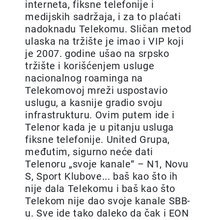
interneta, fiksne telefonije i
medijskih sadržaja, i za to plaćati
nadoknadu Telekomu. Sličan metod
ulaska na tržište je imao i VIP koji
je 2007. godine ušao na srpsko
tržište i korišćenjem usluge
nacionalnog roaminga na
Telekomovoj mreži uspostavio
uslugu, a kasnije gradio svoju
infrastrukturu. Ovim putem ide i
Telenor kada je u pitanju usluga
fiksne telefonije. United Grupa,
međutim, sigurno neće dati
Telenoru „svoje kanale“ – N1, Novu
S, Sport Klubove... baš kao što ih
nije dala Telekomu i baš kao što
Telekom nije dao svoje kanale SBB-
u. Sve ide tako daleko da čak i EON