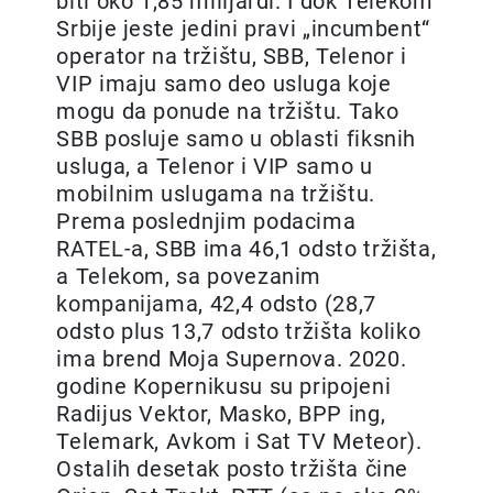
biti oko 1,85 milijardi. I dok Telekom
Srbije jeste jedini pravi „incumbent“
operator na tržištu, SBB, Telenor i
VIP imaju samo deo usluga koje
mogu da ponude na tržištu. Tako
SBB posluje samo u oblasti fiksnih
usluga, a Telenor i VIP samo u
mobilnim uslugama na tržištu.
Prema poslednjim podacima
RATEL-a, SBB ima 46,1 odsto tržišta,
a Telekom, sa povezanim
kompanijama, 42,4 odsto (28,7
odsto plus 13,7 odsto tržišta koliko
ima brend Moja Supernova. 2020.
godine Kopernikusu su pripojeni
Radijus Vektor, Masko, BPP ing,
Telemark, Avkom i Sat TV Meteor).
Ostalih desetak posto tržišta čine