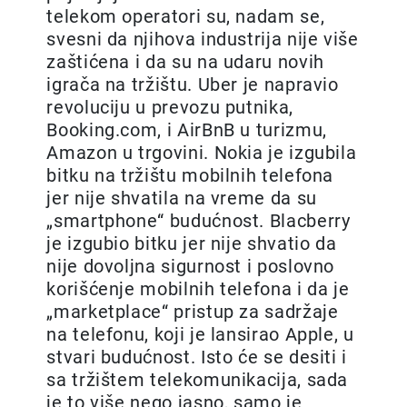
telekom operatori su, nadam se,
svesni da njihova industrija nije više
zaštićena i da su na udaru novih
igrača na tržištu. Uber je napravio
revoluciju u prevozu putnika,
Booking.com, i AirBnB u turizmu,
Amazon u trgovini. Nokia je izgubila
bitku na tržištu mobilnih telefona
jer nije shvatila na vreme da su
„smartphone“ budućnost. Blacberry
je izgubio bitku jer nije shvatio da
nije dovoljna sigurnost i poslovno
korišćenje mobilnih telefona i da je
„marketplace“ pristup za sadržaje
na telefonu, koji je lansirao Apple, u
stvari budućnost. Isto će se desiti i
sa tržištem telekomunikacija, sada
je to više nego jasno, samo je