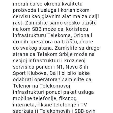
morali da se okrenu kvalitetu
proizvoda i usluga i korisničkom
servisu kao glavnim alatima za dalji
rast. Zamislite samo srpsko tržište
na kom SBB može da, koristeću
infrastrukturu Telekoma, Oriona i
drugih operatora na tržištu, dopre
do svakog stana. Zamislite sa druge
strane da Telekom Srbije može na
svojoj infrastrukturi i kroz svoj
servis da ponudi i N1, Novu S ili
Sport Klubove. Da li bi bilo lakše
odabrati operatora? Zamislite da
Telenor na Telekomovoj
infrastrukturi ponudi paket usluga
mobilne telefonije, fiksnog
interneta, fiksne telefonije i TV
sadržaja (i Telekomovih i SBB-ovih