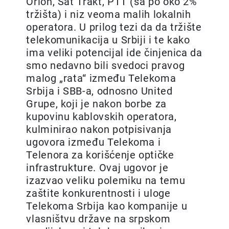
Orion, Sat Trakt, PTT (sa po oko 2%
tržišta) i niz veoma malih lokalnih
operatora. U prilog tezi da da tržište
telekomunikacija u Srbiji i te kako
ima veliki potencijal ide činjenica da
smo nedavno bili svedoci pravog
malog „rata“ između Telekoma
Srbija i SBB-a, odnosno United
Grupe, koji je nakon borbe za
kupovinu kablovskih operatora,
kulminirao nakon potpisivanja
ugovora između Telekoma i
Telenora za korišćenje optičke
infrastrukture. Ovaj ugovor je
izazvao veliku polemiku na temu
zaštite konkurentnosti i uloge
Telekoma Srbija kao kompanije u
vlasništvu države na srpskom