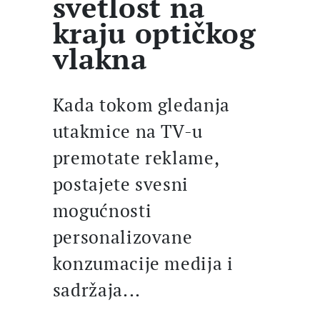
svetlost na
kraju optičkog
vlakna
Kada tokom gledanja
utakmice na TV-u
premotate reklame,
postajete svesni
mogućnosti
personalizovane
konzumacije medija i
sadržaja...