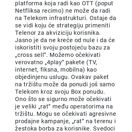
platforma koja radi kao OTT (poput
Netfliksa recimo) ne može da radi
na Telekom infrastrukturi. Ostaje da
se vidi koju će strategiju primeniti
Telenor za akviziciju korisnika.
Jasno je da ne kreće od nule i da će
iskoristiti svoju postojeću bazu za
„cross sell“. Možemo očekivati
verovatno „4play“ pakete (TV,
internet, fiksna, mobilna) kao
objedinjenu uslugu. Ovakav paket
na tržištu može da ponudi još samo
Telekom kroz svoju Box ponudu.
Ono što se sigurno može očekivati
je veliki „rat“ među operatorima na
tržištu. Mogu se očekivati agresivne
prodajne kampanje, „rat“ na terenu i
žestoka borba za korisnike. Svedoci