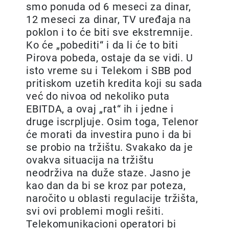
smo ponuda od 6 meseci za dinar,
12 meseci za dinar, TV uređaja na
poklon i to će biti sve ekstremnije.
Ko će „pobediti“ i da li će to biti
Pirova pobeda, ostaje da se vidi. U
isto vreme su i Telekom i SBB pod
pritiskom uzetih kredita koji su sada
već do nivoa od nekoliko puta
EBITDA, a ovaj „rat“ ih i jedne i
druge iscrpljuje. Osim toga, Telenor
će morati da investira puno i da bi
se probio na tržištu. Svakako da je
ovakva situacija na tržištu
neodrživa na duže staze. Jasno je
kao dan da bi se kroz par poteza,
naročito u oblasti regulacije tržišta,
svi ovi problemi mogli rešiti.
Telekomunikacioni operatori bi