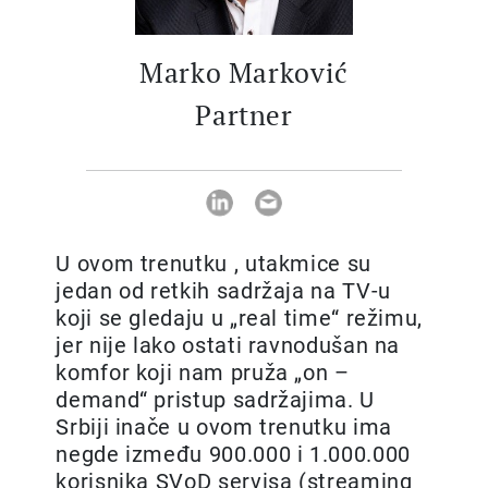
Marko Marković
Partner
U ovom trenutku , utakmice su
jedan od retkih sadržaja na TV-u
koji se gledaju u „real time“ režimu,
jer nije lako ostati ravnodušan na
komfor koji nam pruža „on –
demand“ pristup sadržajima. U
Srbiji inače u ovom trenutku ima
negde između 900.000 i 1.000.000
korisnika SVoD servisa (streaming