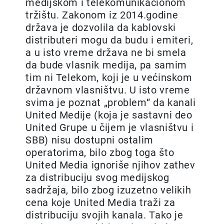
medijskom i telekomunikacionom
tržištu. Zakonom iz 2014.godine
država je dozvolila da kablovski
distributeri mogu da budu i emiteri,
a u isto vreme država ne bi smela
da bude vlasnik medija, pa samim
tim ni Telekom, koji je u većinskom
državnom vlasništvu. U isto vreme
svima je poznat „problem“ da kanali
United Medije (koja je sastavni deo
United Grupe u čijem je vlasništvu i
SBB) nisu dostupni ostalim
operatorima, bilo zbog toga što
United Media ignoriše njihov zathev
za distribuciju svog medijskog
sadržaja, bilo zbog izuzetno velikih
cena koje United Media traži za
distribuciju svojih kanala. Tako je