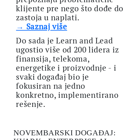
klijente pre nego što dođe do
zastoja u naplati.
→ Saznaj više
Do sada je Learn and Lead
ugostio više od 200 lidera iz
finansija, telekoma,
energetike i proizvodnje - i
svaki događaj bio je
fokusiran na jedno
konkretno, implementirano
rešenje.
NOVEMBARSKI DOGAĐAJ: