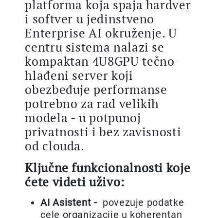
platforma koja spaja hardver
i softver u jedinstveno
Enterprise AI okruženje. U
centru sistema nalazi se
kompaktan 4U8GPU tečno-
hlađeni server koji
obezbeđuje performanse
potrebno za rad velikih
modela - u potpunoj
privatnosti i bez zavisnosti
od clouda.
Ključne funkcionalnosti koje
ćete videti uživo:
AI Asistent -
povezuje podatke
cele organizacije u koherentan