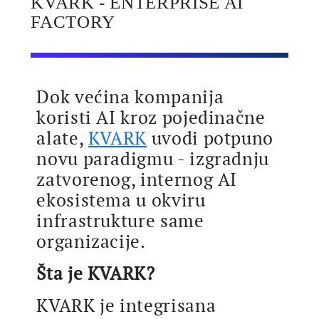
KVARK - ENTERPRISE AI
FACTORY
Dok većina kompanija
koristi AI kroz pojedinačne
alate,
KVARK
uvodi potpuno
novu paradigmu - izgradnju
zatvorenog, internog AI
ekosistema u okviru
infrastrukture same
organizacije.
Šta je KVARK?
KVARK je integrisana