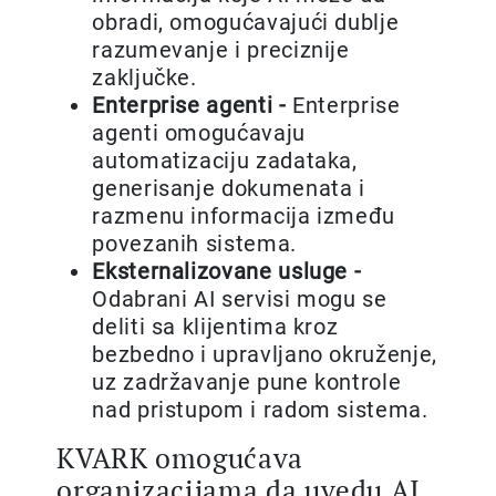
obradi, omogućavajući dublje
razumevanje i preciznije
zaključke.
Enterprise agenti -
Enterprise
agenti omogućavaju
automatizaciju zadataka,
generisanje dokumenata i
razmenu informacija između
povezanih sistema.
Eksternalizovane usluge -
Odabrani AI servisi mogu se
deliti sa klijentima kroz
bezbedno i upravljano okruženje,
uz zadržavanje pune kontrole
nad pristupom i radom sistema.
KVARK omogućava
organizacijama da uvedu AI