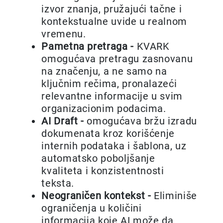
izvor znanja, pružajući tačne i
kontekstualne uvide u realnom
vremenu.
Pametna pretraga -
KVARK
omogućava pretragu zasnovanu
na značenju, a ne samo na
ključnim rečima, pronalazeći
relevantne informacije u svim
organizacionim podacima.
AI Draft -
omogućava bržu izradu
dokumenata kroz korišćenje
internih podataka i šablona, uz
automatsko poboljšanje
kvaliteta i konzistentnosti
teksta.
Neograničen kontekst -
Eliminiše
ograničenja u količini
informacija koje AI može da