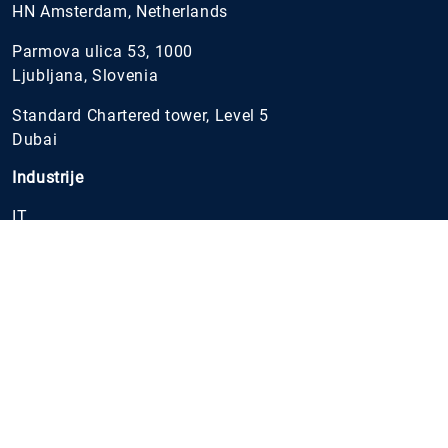
HN Amsterdam, Netherlands
Parmova ulica 53, 1000
Ljubljana, Slovenia
Standard Chartered tower, Level 5
Dubai
Industrije
IT
Finansijski sektor
Telekomunikacije, komunikacije i mediji
Javni sektor
Zdravstvo
Proizvodi siroke potrošnje (FMCG)
Veleprodaja i maloprodaja
Prerađivačka industrija
Gaming & e-sport
Energetika