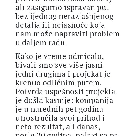
ali zasigurno ispravan put
bez ijednog nerazjašnjenog
detalja ili nejasnoće koja
nam može napraviti problem
u daljem radu.
Kako je vreme odmicalo,
bivali smo sve više jasni
jedni drugima i projekat je
krenuo odličnim putem.
Potvrda uspešnosti projekta
je došla kasnije: kompanija
je u narednih pet godina
utrostručila svoj prihod i
neto rezultat, a i danas,
posle 20 godina, nalazi se na