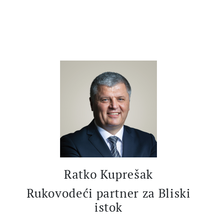
Ratko Kuprešak
Rukovodeći partner za Bliski
istok