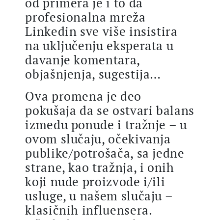
od primera je i to da
profesionalna mreža
Linkedin sve više insistira
na uključenju eksperata u
davanje komentara,
objašnjenja, sugestija…
Ova promena je deo
pokušaja da se ostvari balans
između ponude i tražnje – u
ovom slučaju, očekivanja
publike/potrošača, sa jedne
strane, kao tražnja, i onih
koji nude proizvode i/ili
usluge, u našem slučaju –
klasičnih influensera.