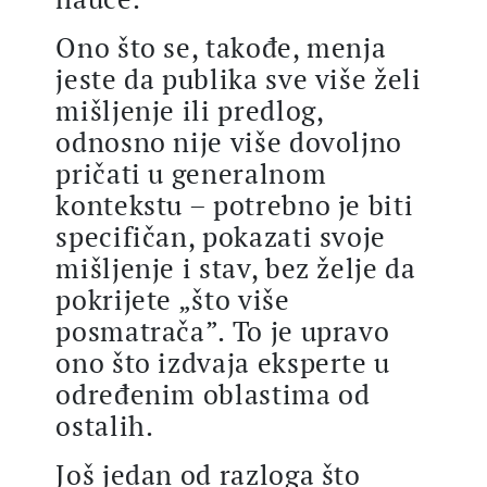
Ono što se, takođe, menja
jeste da publika sve više želi
mišljenje ili predlog,
odnosno nije više dovoljno
pričati u generalnom
kontekstu – potrebno je biti
specifičan, pokazati svoje
mišljenje i stav, bez želje da
pokrijete „što više
posmatrača”. To je upravo
ono što izdvaja eksperte u
određenim oblastima od
ostalih.
Još jedan od razloga što