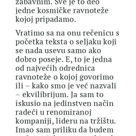
zabavnim. Sve je to deo
jedne kosmičke ravnoteže
kojoj pripadamo.
Vratimo sa na onu rečenicu s
početka teksta o seljaku koji
se nada usevu samo ako
dobro poseje. E, to je jedna
od najvećih odrednica
ravnoteže o kojoj govorimo
ili – kako smo je već nazvali
– ekvilibrijum. Ja sam to
iskusio na jedinstven način
radeći u renomiranoj
kompaniji, lideru na tržištu.
Imao sam priliku da budem