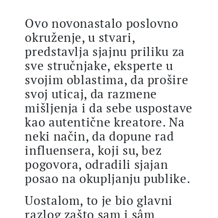
Ovo novonastalo poslovno
okruženje, u stvari,
predstavlja sjajnu priliku za
sve stručnjake, eksperte u
svojim oblastima, da prošire
svoj uticaj, da razmene
mišljenja i da sebe uspostave
kao autentične kreatore. Na
neki način, da dopune rad
influensera, koji su, bez
pogovora, odradili sjajan
posao na okupljanju publike.
Uostalom, to je bio glavni
razlog zašto sam i sâm