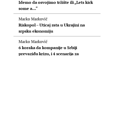
Idemo da osvojimo tržište ili „Lets kick
some a...“
Marko Marković
Riskopol – Uticaj rata u Ukrajini na
srpsku ekonomiju
Marko Marković
6 koraka da kompanije u Srbiji
prevaziđu krizu, i 4 scenarija za
privredu
Marko Marković
Nastojimo dalje da se razvijamo
Zoran Radisavljević
Znanje potreba ili teret