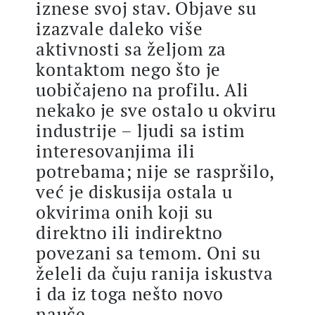
iznese svoj stav. Objave su
izazvale daleko više
aktivnosti sa željom za
kontaktom nego što je
uobičajeno na profilu. Ali
nekako je sve ostalo u okviru
industrije – ljudi sa istim
interesovanjima ili
potrebama; nije se raspršilo,
već je diskusija ostala u
okvirima onih koji su
direktno ili indirektno
povezani sa temom. Oni su
želeli da čuju ranija iskustva
i da iz toga nešto novo
nauče.