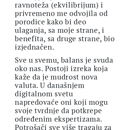
ravnoteža (ekvilibrijum) i
privremeno me odvojila od
porodice kako bi deo
ulaganja, sa moje strane, i
benefita, sa druge strane, bio
izjednačen.
Sve u svemu, balans je svuda
oko nas. Postoji izreka koja
kaže da je mudrost nova
valuta. U današnjem
digitalnom svetu
napredovaće oni koji mogu
svoje tvrdnje da potkrepe
određenim ekspertizama.
Potrošači sve više tragaju za