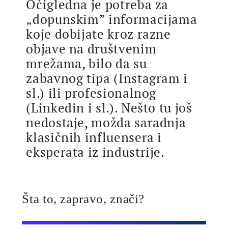
Očigledna je potreba za
„dopunskim” informacijama
koje dobijate kroz razne
objave na društvenim
mrežama, bilo da su
zabavnog tipa (Instagram i
sl.) ili profesionalnog
(Linkedin i sl.). Nešto tu još
nedostaje, možda saradnja
klasičnih influensera i
eksperata iz industrije.
Šta to, zapravo, znači?