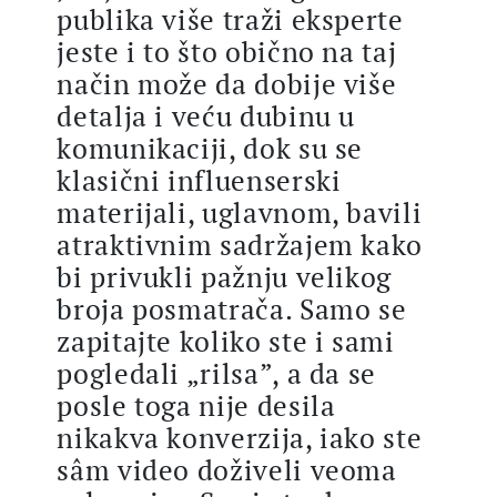
publika više traži eksperte
jeste i to što obično na taj
način može da dobije više
detalja i veću dubinu u
komunikaciji, dok su se
klasični influenserski
materijali, uglavnom, bavili
atraktivnim sadržajem kako
bi privukli pažnju velikog
broja posmatrača. Samo se
zapitajte koliko ste i sami
pogledali „rilsa”, a da se
posle toga nije desila
nikakva konverzija, iako ste
sâm video doživeli veoma