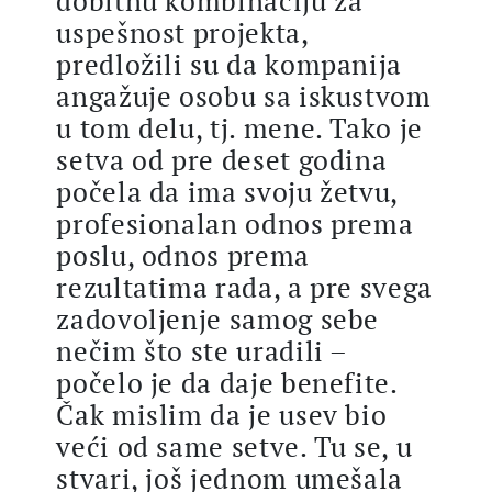
dobitnu kombinaciju za
uspešnost projekta,
predložili su da kompanija
angažuje osobu sa iskustvom
u tom delu, tj. mene. Tako je
setva od pre deset godina
počela da ima svoju žetvu,
profesionalan odnos prema
poslu, odnos prema
rezultatima rada, a pre svega
zadovoljenje samog sebe
nečim što ste uradili –
počelo je da daje benefite.
Čak mislim da je usev bio
veći od same setve. Tu se, u
stvari, još jednom umešala