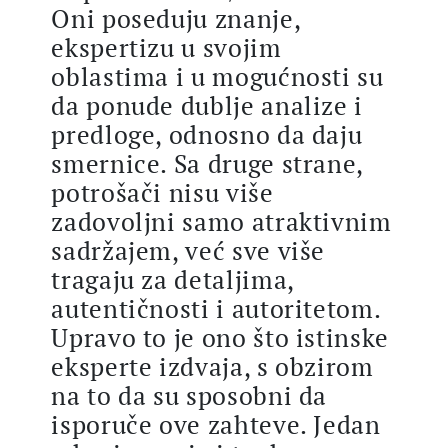
Oni poseduju znanje,
ekspertizu u svojim
oblastima i u mogućnosti su
da ponude dublje analize i
predloge, odnosno da daju
smernice. Sa druge strane,
potrošači nisu više
zadovoljni samo atraktivnim
sadržajem, već sve više
tragaju za detaljima,
autentičnosti i autoritetom.
Upravo to je ono što istinske
eksperte izdvaja, s obzirom
na to da su sposobni da
isporuče ove zahteve. Jedan