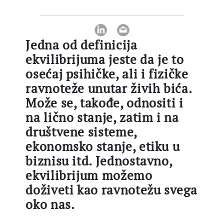
Jedna od definicija
ekvilibrijuma jeste da je to
osećaj psihičke, ali i fizičke
ravnoteže unutar živih bića.
Može se, takođe, odnositi i
na lično stanje, zatim i na
društvene sisteme,
ekonomsko stanje, etiku u
biznisu itd. Jednostavno,
ekvilibrijum možemo
doživeti kao ravnotežu svega
oko nas.