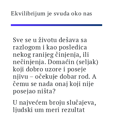
Ekvilibrijum je svuda oko nas
Sve se u životu dešava sa
razlogom i kao posledica
nekog ranijeg činjenja, ili
nečinjenja. Domaćin (seljak)
koji dobro uzore i poseje
njivu – očekuje dobar rod. A
čemu se nada onaj koji nije
posejao ništa?
U najvećem broju slučajeva,
ljudski um meri rezultat