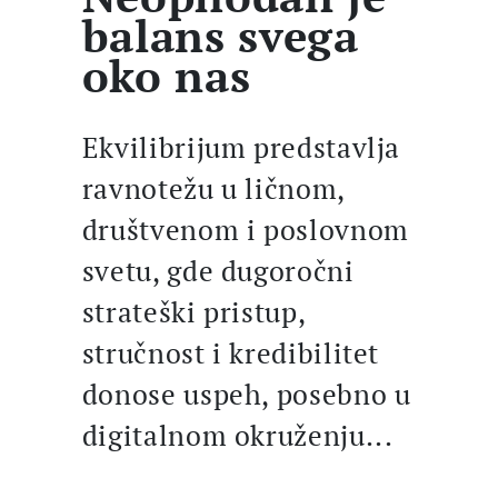
balans svega
oko nas
Ekvilibrijum predstavlja
ravnotežu u ličnom,
društvenom i poslovnom
svetu, gde dugoročni
strateški pristup,
stručnost i kredibilitet
donose uspeh, posebno u
digitalnom okruženju...