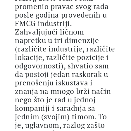
promenio pravac svog rada
posle godina provedenih u
FMCG industriji.
Zahvaljujući ličnom
napretku u tri dimenzije
(različite industrije, različite
lokacije, različite pozicije i
odgovornosti), shvatio sam
da postoji jedan raskorak u
prenošenju iskustava i
znanja na mnogo brži način
nego što je rad u jednoj
kompaniji i saradnja sa
jednim (svojim) timom. To
je, uglavnom, razlog zašto