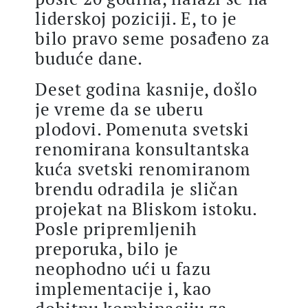
liderskoj poziciji. E, to je
bilo pravo seme posađeno za
buduće dane.
Deset godina kasnije, došlo
je vreme da se uberu
plodovi. Pomenuta svetski
renomirana konsultantska
kuća svetski renomiranom
brendu odradila je sličan
projekat na Bliskom istoku.
Posle pripremljenih
preporuka, bilo je
neophodno ući u fazu
implementacije i, kao