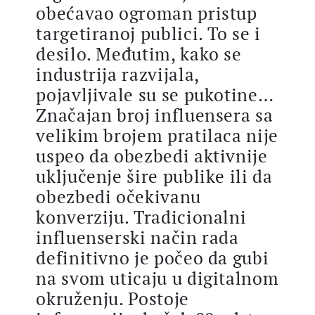
obećavao ogroman pristup
targetiranoj publici. To se i
desilo. Međutim, kako se
industrija razvijala,
pojavljivale su se pukotine…
Značajan broj influensera sa
velikim brojem pratilaca nije
uspeo da obezbedi aktivnije
uključenje šire publike ili da
obezbedi očekivanu
konverziju. Tradicionalni
influenserski način rada
definitivno je počeo da gubi
na svom uticaju u digitalnom
okruženju. Postoje