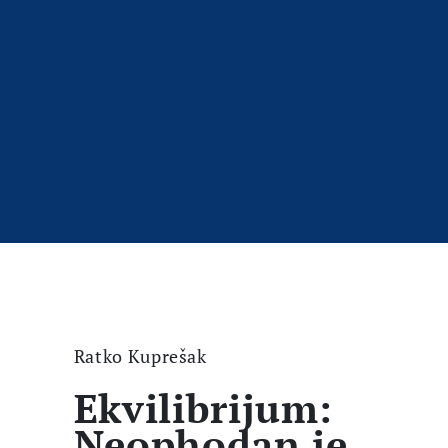
Ratko Kuprešak
Ekvilibrijum:
Neophodan je