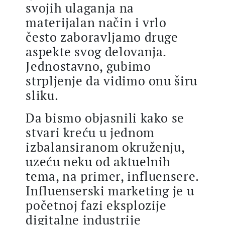
svojih ulaganja na
materijalan način i vrlo
često zaboravljamo druge
aspekte svog delovanja.
Jednostavno, gubimo
strpljenje da vidimo onu širu
sliku.
Da bismo objasnili kako se
stvari kreću u jednom
izbalansiranom okruženju,
uzeću neku od aktuelnih
tema, na primer, influensere.
Influenserski marketing je u
početnoj fazi eksplozije
digitalne industrije