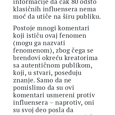
informacije da čak 80 odsto
klasičnih influensera nema
moć da utiče na širu publiku.
Postoje mnogi komentari
koji ističu ovaj fenomen
(mogu ga nazvati
fenomenom), zbog čega se
brendovi okreću kreatorima
sa autentičnom publikom,
koji, u stvari, poseduju
znanje. Samo da ne
pomislimo da su ovi
komentari usmereni protiv
influensera – naprotiv, oni
su svoj deo posla da