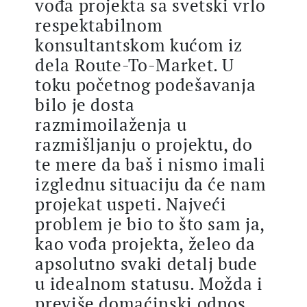
vođa projekta sa svetski vrlo
respektabilnom
konsultantskom kućom iz
dela Route-To-Market. U
toku početnog podešavanja
bilo je dosta
razmimoilaženja u
razmišljanju o projektu, do
te mere da baš i nismo imali
izglednu situaciju da će nam
projekat uspeti. Najveći
problem je bio to što sam ja,
kao vođa projekta, želeo da
apsolutno svaki detalj bude
u idealnom statusu. Možda i
previše domaćinski odnos,