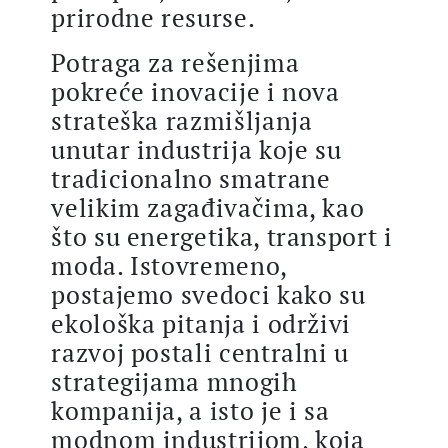
prirodne resurse.
Potraga za rešenjima
pokreće inovacije i nova
strateška razmišljanja
unutar industrija koje su
tradicionalno smatrane
velikim zagađivačima, kao
što su energetika, transport i
moda. Istovremeno,
postajemo svedoci kako su
ekološka pitanja i održivi
razvoj postali centralni u
strategijama mnogih
kompanija, a isto je i sa
modnom industrijom, koja