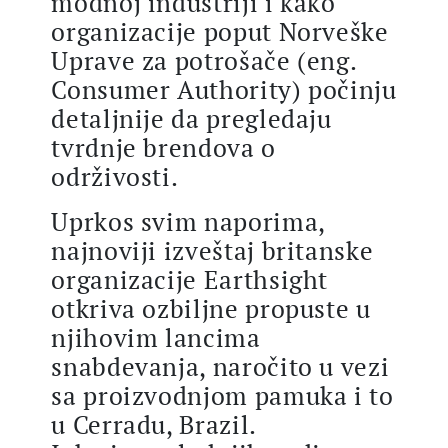
modnoj industriji i kako
organizacije poput Norveške
Uprave za potrošače (eng.
Consumer Authority) počinju
detaljnije da pregledaju
tvrdnje brendova o
održivosti.
Uprkos svim naporima,
najnoviji izveštaj britanske
organizacije Earthsight
otkriva ozbiljne propuste u
njihovim lancima
snabdevanja, naročito u vezi
sa proizvodnjom pamuka i to
u Cerradu, Brazil.