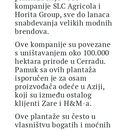
kompanije SLC Agricola i
Horita Group, sve do lanaca
snabdevanja velikih modnih
brendova.
Ove kompanije su povezane
s uništavanjem oko 100.000
hektara prirode u Cerradu.
Pamuk sa ovih plantaža
isporučen je za osam
proizvođača odeće u Aziji,
koji su između ostalog
klijenti Zare i H&M-a.
Ove plantaže su često u
vlasništvu bogatih i moćnih