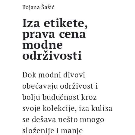
Bojana Šašić
Iza etikete,
prava cena
modne
održivosti
Dok modni divovi
obećavaju održivost i
bolju budućnost kroz
svoje kolekcije, iza kulisa
se dešava nešto mnogo
složenije i manje