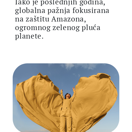
Iako je poslednjih godina,
globalna pažnja fokusirana
na zaštitu Amazona,
ogromnog zelenog pluća
planete.