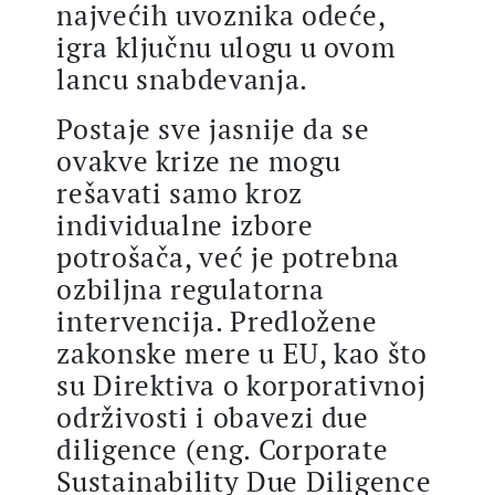
najvećih uvoznika odeće,
igra ključnu ulogu u ovom
lancu snabdevanja.
Postaje sve jasnije da se
ovakve krize ne mogu
rešavati samo kroz
individualne izbore
potrošača, već je potrebna
ozbiljna regulatorna
intervencija. Predložene
zakonske mere u EU, kao što
su Direktiva o korporativnoj
održivosti i obavezi due
diligence (eng. Corporate
Sustainability Due Diligence