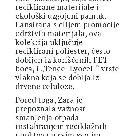
reciklirane materijale i
ekološki uzgojeni pamuk.
Lansirana s ciljem promocije
održivih materijala, ova
kolekcija uključuje
reciklirani poliester, često
dobijen iz korišćenih PET
boca, i „Tencel Lyocell“ vrste
vlakna koja se dobija iz
drvene celuloze.
Pored toga, Zara je
prepoznala važnost
smanjenja otpada
instaliranjem reciklažnih
punktova u svim svojim