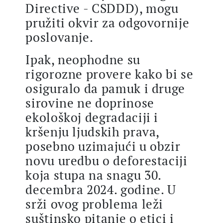
Directive - CSDDD), mogu
pružiti okvir za odgovornije
poslovanje.
Ipak, neophodne su
rigorozne provere kako bi se
osiguralo da pamuk i druge
sirovine ne doprinose
ekološkoj degradaciji i
kršenju ljudskih prava,
posebno uzimajući u obzir
novu uredbu o deforestaciji
koja stupa na snagu 30.
decembra 2024. godine. U
srži ovog problema leži
suštinsko pitanje o etici i