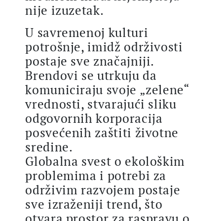
nije izuzetak.
U savremenoj kulturi
potrošnje, imidž održivosti
postaje sve značajniji.
Brendovi se utrkuju da
komuniciraju svoje „zelene“
vrednosti, stvarajući sliku
odgovornih korporacija
posvećenih zaštiti životne
sredine.
Globalna svest o ekološkim
problemima i potrebi za
održivim razvojem postaje
sve izraženiji trend, što
otvara prostor za raspravu o