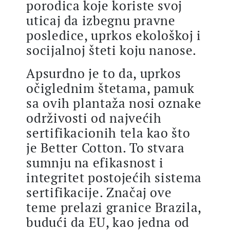
porodica koje koriste svoj
uticaj da izbegnu pravne
posledice, uprkos ekološkoj i
socijalnoj šteti koju nanose.
Apsurdno je to da, uprkos
očiglednim štetama, pamuk
sa ovih plantaža nosi oznake
održivosti od najvećih
sertifikacionih tela kao što
je Better Cotton. To stvara
sumnju na efikasnost i
integritet postojećih sistema
sertifikacije. Značaj ove
teme prelazi granice Brazila,
budući da EU, kao jedna od