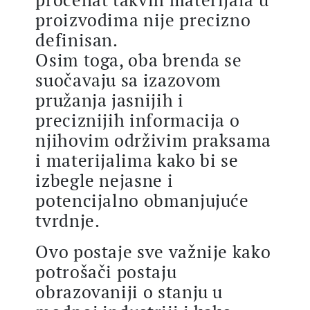
proizvodima nije precizno
definisan.
Osim toga, oba brenda se
suočavaju sa izazovom
pružanja jasnijih i
preciznijih informacija o
njihovim održivim praksama
i materijalima kako bi se
izbegle nejasne i
potencijalno obmanjujuće
tvrdnje.
Ovo postaje sve važnije kako
potrošači postaju
obrazovaniji o stanju u