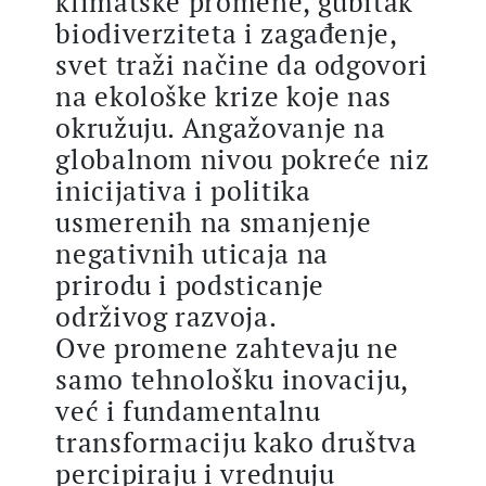
klimatske promene, gubitak
biodiverziteta i zagađenje,
svet traži načine da odgovori
na ekološke krize koje nas
okružuju. Angažovanje na
globalnom nivou pokreće niz
inicijativa i politika
usmerenih na smanjenje
negativnih uticaja na
prirodu i podsticanje
održivog razvoja.
Ove promene zahtevaju ne
samo tehnološku inovaciju,
već i fundamentalnu
transformaciju kako društva
percipiraju i vrednuju