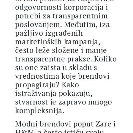
odgovornosti korporacija i
potrebi za transparentnim
poslovanjem. Međutim, iza
pažljivo izgrađenih
marketinških kampanja,
često leže složene i manje
transparentne prakse. Koliko
su one zaista u skladu s
vrednostima koje brendovi
propagiraju? Kako
istraživanja pokazuju,
stvarnost je zapravo mnogo
kompleksnija.
Modni brendovi poput Zare i
H&M-a često ističu svoju