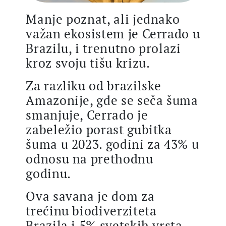
Manje poznat, ali jednako
važan ekosistem je Cerrado u
Brazilu, i trenutno prolazi
kroz svoju tišu krizu.
Za razliku od brazilske
Amazonije, gde se seča šuma
smanjuje, Cerrado je
zabeležio porast gubitka
šuma u 2023. godini za 43% u
odnosu na prethodnu
godinu.
Ova savana je dom za
trećinu biodiverziteta
Brazila i 5% svetskih vrsta,