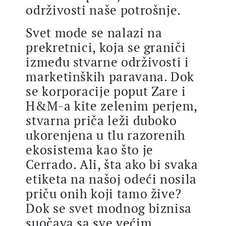
održivosti naše potrošnje.
Svet mode se nalazi na
prekretnici, koja se graniči
između stvarne održivosti i
marketinških paravana. Dok
se korporacije poput Zare i
H&M-a kite zelenim perjem,
stvarna priča leži duboko
ukorenjena u tlu razorenih
ekosistema kao što je
Cerrado. Ali, šta ako bi svaka
etiketa na našoj odeći nosila
priču onih koji tamo žive?
Dok se svet modnog biznisa
suočava sa sve većim