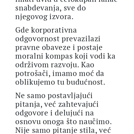
snabdevanja, sve do
njegovog izvora.
Gde korporativna
odgovornost prevazilazi
pravne obaveze i postaje
moralni kompas koji vodi ka
održivom razvoju. Kao
potrošači, imamo moć da
oblikujemo tu budućnost.
Ne samo postavljajući
pitanja, već zahtevajući
odgovore i delujući na
osnovu onoga što naučimo.
Nije samo pitanje stila, već