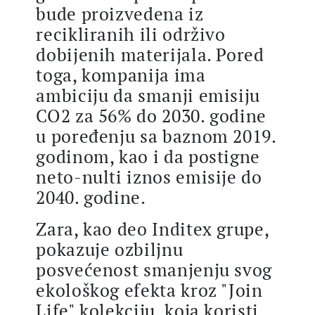
bude proizvedena iz
recikliranih ili održivo
dobijenih materijala. Pored
toga, kompanija ima
ambiciju da smanji emisiju
CO2 za 56% do 2030. godine
u poređenju sa baznom 2019.
godinom, kao i da postigne
neto-nulti iznos emisije do
2040. godine​.
Zara, kao deo Inditex grupe,
pokazuje ozbiljnu
posvećenost smanjenju svog
ekološkog efekta kroz "Join
Life" kolekciju, koja koristi