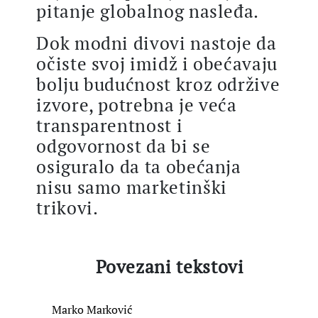
pitanje globalnog nasleđa.
Dok modni divovi nastoje da
očiste svoj imidž i obećavaju
bolju budućnost kroz održive
izvore, potrebna je veća
transparentnost i
odgovornost da bi se
osiguralo da ta obećanja
nisu samo marketinški
trikovi.
Povezani tekstovi
Marko Marković