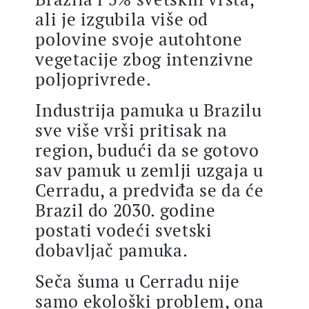
ali je izgubila više od
polovine svoje autohtone
vegetacije zbog intenzivne
poljoprivrede.
Industrija pamuka u Brazilu
sve više vrši pritisak na
region, budući da se gotovo
sav pamuk u zemlji uzgaja u
Cerradu, a predviđa se da će
Brazil do 2030. godine
postati vodeći svetski
dobavljač pamuka.
Seča šuma u Cerradu nije
samo ekološki problem, ona