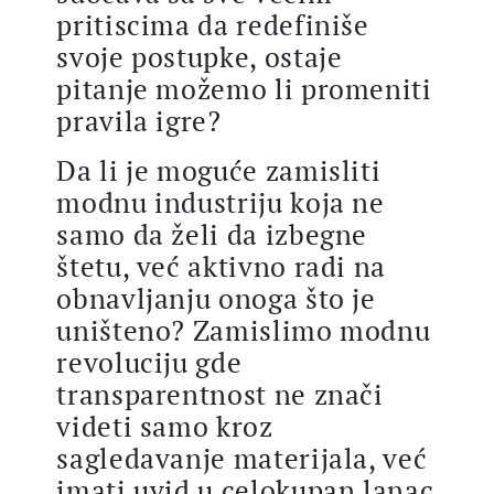
pritiscima da redefiniše
svoje postupke, ostaje
pitanje možemo li promeniti
pravila igre?
Da li je moguće zamisliti
modnu industriju koja ne
samo da želi da izbegne
štetu, već aktivno radi na
obnavljanju onoga što je
uništeno? Zamislimo modnu
revoluciju gde
transparentnost ne znači
videti samo kroz
sagledavanje materijala, već
imati uvid u celokupan lanac