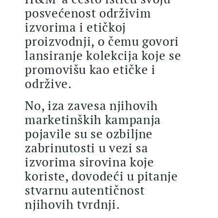
posvećenost održivim
izvorima i etičkoj
proizvodnji, o čemu govori
lansiranje kolekcija koje se
promovišu kao etičke i
održive.
No, iza zavesa njihovih
marketinških kampanja
pojavile su se ozbiljne
zabrinutosti u vezi sa
izvorima sirovina koje
koriste, dovodeći u pitanje
stvarnu autentičnost
njihovih tvrdnji.