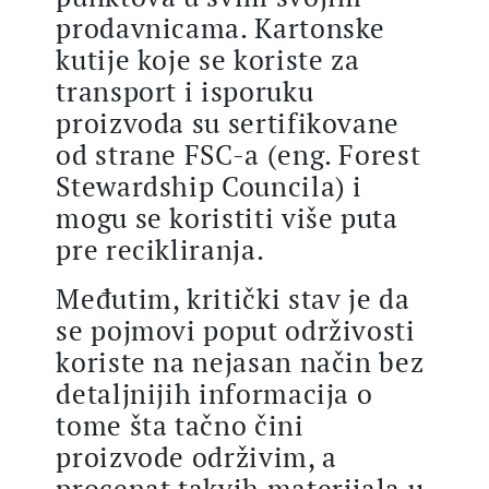
prodavnicama. Kartonske
kutije koje se koriste za
transport i isporuku
proizvoda su sertifikovane
od strane FSC-a (eng. Forest
Stewardship Councila) i
mogu se koristiti više puta
pre recikliranja.
Međutim, kritički stav je da
se pojmovi poput održivosti
koriste na nejasan način bez
detaljnijih informacija o
tome šta tačno čini
proizvode održivim, a
procenat takvih materijala u