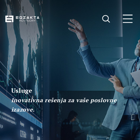
Usluge
Inovativna rešenja za vaše poslovne
izazove.