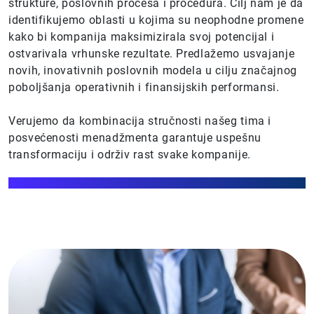
strukture, poslovnih procesa i procedura. Cilj nam je da
identifikujemo oblasti u kojima su neophodne promene
kako bi kompanija maksimizirala svoj potencijal i
ostvarivala vrhunske rezultate. Predlažemo usvajanje
novih, inovativnih poslovnih modela u cilju značajnog
poboljšanja operativnih i finansijskih performansi.
Verujemo da kombinacija stručnosti našeg tima i
posvećenosti menadžmenta garantuje uspešnu
transformaciju i održiv rast svake kompanije.