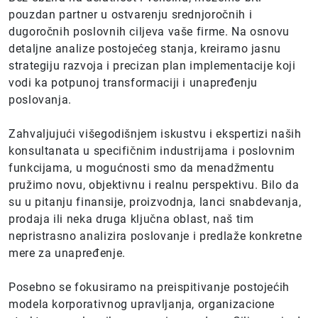
pouzdan partner u ostvarenju srednjoročnih i
dugoročnih poslovnih ciljeva vaše firme. Na osnovu
detaljne analize postojećeg stanja, kreiramo jasnu
strategiju razvoja i precizan plan implementacije koji
vodi ka potpunoj transformaciji i unapređenju
poslovanja.
Zahvaljujući višegodišnjem iskustvu i ekspertizi naših
konsultanata u specifičnim industrijama i poslovnim
funkcijama, u mogućnosti smo da menadžmentu
pružimo novu, objektivnu i realnu perspektivu. Bilo da
su u pitanju finansije, proizvodnja, lanci snabdevanja,
prodaja ili neka druga ključna oblast, naš tim
nepristrasno analizira poslovanje i predlaže konkretne
mere za unapređenje.
Posebno se fokusiramo na preispitivanje postojećih
modela korporativnog upravljanja, organizacione