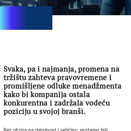
.
Svaka, pa i najmanja, promena na
tržištu zahteva pravovremene i
promišljene odluke menadžmenta
kako bi kompanija ostala
konkurentna i zadržala vodeću
poziciju u svojoj branši.
Bez obzira na delatnost i veličinu, možemo biti